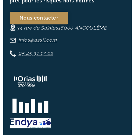
prêt pour les risques hors normes
Nous contacter
34 rue de Saintes
16000
ANGOULÊME
infos@assfi.com
05 45 37 17 02