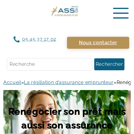
05 45 37 17 02
Nous contacter
Rechercher
Accueil
»
La résiliation d’assurance emprunteur
»
Renégo
Renégocier son prêt mais
aussi son assurance